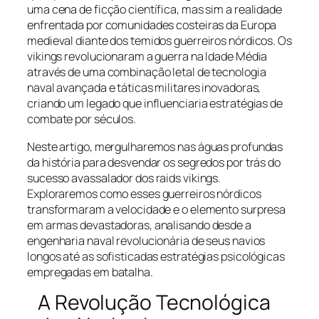
uma cena de ficção científica, mas sim a realidade
enfrentada por comunidades costeiras da Europa
medieval diante dos temidos guerreiros nórdicos. Os
vikings revolucionaram a guerra na Idade Média
através de uma combinação letal de tecnologia
naval avançada e táticas militares inovadoras,
criando um legado que influenciaria estratégias de
combate por séculos.
Neste artigo, mergulharemos nas águas profundas
da história para desvendar os segredos por trás do
sucesso avassalador dos raids vikings.
Exploraremos como esses guerreiros nórdicos
transformaram a velocidade e o elemento surpresa
em armas devastadoras, analisando desde a
engenharia naval revolucionária de seus navios
longos até as sofisticadas estratégias psicológicas
empregadas em batalha.
A Revolução Tecnológica