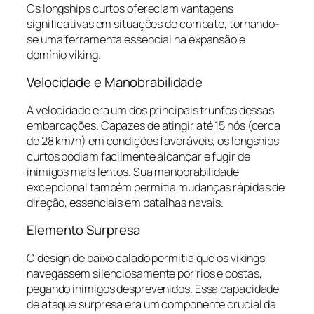
Os longships curtos ofereciam vantagens
significativas em situações de combate, tornando-
se uma ferramenta essencial na expansão e
domínio viking.
Velocidade e Manobrabilidade
A velocidade era um dos principais trunfos dessas
embarcações. Capazes de atingir até 15 nós (cerca
de 28 km/h) em condições favoráveis, os longships
curtos podiam facilmente alcançar e fugir de
inimigos mais lentos. Sua manobrabilidade
excepcional também permitia mudanças rápidas de
direção, essenciais em batalhas navais.
Elemento Surpresa
O design de baixo calado permitia que os vikings
navegassem silenciosamente por rios e costas,
pegando inimigos desprevenidos. Essa capacidade
de ataque surpresa era um componente crucial da