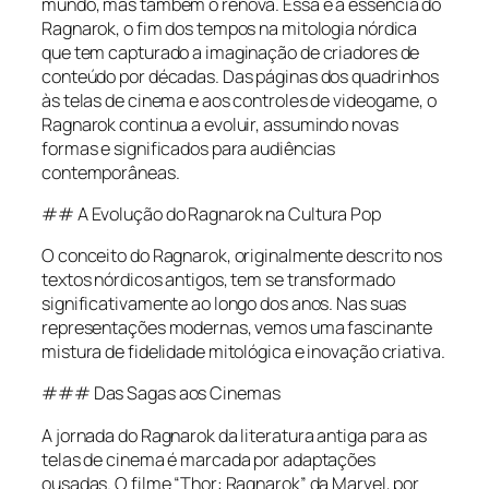
mundo, mas também o renova. Essa é a essência do
Ragnarok, o fim dos tempos na mitologia nórdica
que tem capturado a imaginação de criadores de
conteúdo por décadas. Das páginas dos quadrinhos
às telas de cinema e aos controles de videogame, o
Ragnarok continua a evoluir, assumindo novas
formas e significados para audiências
contemporâneas.
## A Evolução do Ragnarok na Cultura Pop
O conceito do Ragnarok, originalmente descrito nos
textos nórdicos antigos, tem se transformado
significativamente ao longo dos anos. Nas suas
representações modernas, vemos uma fascinante
mistura de fidelidade mitológica e inovação criativa.
### Das Sagas aos Cinemas
A jornada do Ragnarok da literatura antiga para as
telas de cinema é marcada por adaptações
ousadas. O filme “Thor: Ragnarok” da Marvel, por