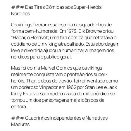
### Das Tiras Cômicas aos Super-Heróis
Nórdicos
Os vikings fizeram sua estreia nos quadrinhos de
forma bem-humorada. Em 1973, Dik Browne criou
“Hägar, o Horrível”, uma tira cômica que retratava o
cotidiano de um viking atrapalhado. Esta abordagem
leve e divertida ajudou a humanizar a imagem dos
nórdicos para o público geral.
Mas foi com a Marvel Comics que os vikings
realmente conquistaram o panteão dos super-
heróis. Thor, o deus do trovão, foi reinventado como
um poderoso Vingador em 1962 por Stan Lee e Jack
Kirby. Esta versão modernizada do mito nórdico se
tornou um dos personagens mais icônicos da
editora.
### Quadrinhos Independentes e Narrativas
Maduras