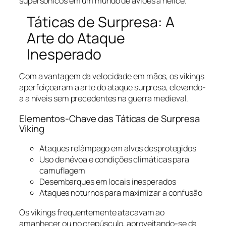
supersônicos em um mundo de aviões a hélice.
Táticas de Surpresa: A
Arte do Ataque
Inesperado
Com a vantagem da velocidade em mãos, os vikings
aperfeiçoaram a arte do ataque surpresa, elevando-
a a níveis sem precedentes na guerra medieval.
Elementos-Chave das Táticas de Surpresa
Viking
Ataques relâmpago em alvos desprotegidos
Uso de névoa e condições climáticas para
camuflagem
Desembarques em locais inesperados
Ataques noturnos para maximizar a confusão
Os vikings frequentemente atacavam ao
amanhecer ou no crepúsculo, aproveitando-se da