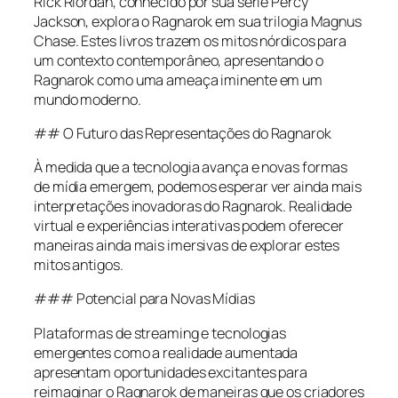
Rick Riordan, conhecido por sua série Percy
Jackson, explora o Ragnarok em sua trilogia Magnus
Chase. Estes livros trazem os mitos nórdicos para
um contexto contemporâneo, apresentando o
Ragnarok como uma ameaça iminente em um
mundo moderno.
## O Futuro das Representações do Ragnarok
À medida que a tecnologia avança e novas formas
de mídia emergem, podemos esperar ver ainda mais
interpretações inovadoras do Ragnarok. Realidade
virtual e experiências interativas podem oferecer
maneiras ainda mais imersivas de explorar estes
mitos antigos.
### Potencial para Novas Mídias
Plataformas de streaming e tecnologias
emergentes como a realidade aumentada
apresentam oportunidades excitantes para
reimaginar o Ragnarok de maneiras que os criadores