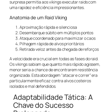
surpresa permitia aos vikings executar raids com
uma rapidez e eficiência impressionantes.
Anatomia de um Raid Viking
Aproximação rápida e silenciosa
Desembarque súbito em múltiplos pontos
Ataque coordenado para maximizar o caos
Pilhagem rápida de alvos prioritários
Retirada veloz antes da chegada de reforços
A velocidade era crucial em todas as fases do raid.
Os vikings sabiam que quanto mais rápido agissem,
menor seria a chance de encontrarem resistência
organizada. Esta abordagem “atacar e correr” era
particularmente eficaz contra alvos costeiros
isolados e mal defendidos.
Adaptabilidade Tática: A
Chave do Sucesso