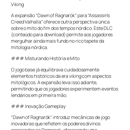
Viking
A expansão “Dawn of Ragnarök” para “Assassin’s
Creed Valhalla” oferece outra perspectiva única
sobre o mito do fim dos tempos nórdico. Este DLC
(conteúdo para download) permite aos jogadores
mergulhar ainda mais fundo no rico tapete da
mitologia nórdica.
### Misturando História e Mito
O jogo base já equilibrava cuidadosamente
elementos históricos da era viking com aspectos
mitológicos. A expansão leva isso adiante,
permitindo que os jogadores experimentem eventos
lendários em primeira mão.
### Inovação Gameplay
“Dawn of Ragnarök” introduz mecânicas de jogo
inovadoras que refletem os poderes divinos