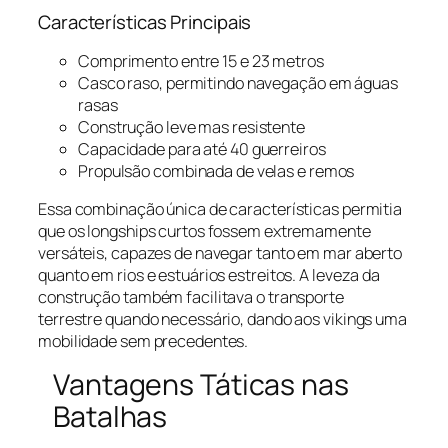
Características Principais
Comprimento entre 15 e 23 metros
Casco raso, permitindo navegação em águas
rasas
Construção leve mas resistente
Capacidade para até 40 guerreiros
Propulsão combinada de velas e remos
Essa combinação única de características permitia
que os longships curtos fossem extremamente
versáteis, capazes de navegar tanto em mar aberto
quanto em rios e estuários estreitos. A leveza da
construção também facilitava o transporte
terrestre quando necessário, dando aos vikings uma
mobilidade sem precedentes.
Vantagens Táticas nas
Batalhas