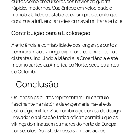
curtos como precursores dos navios de guerra
rápidos modernos. Sua ênfase em velocidade e
manobrabilidade estabeleceu um precedente que
continua a influenciar o design naval militar até hoje.
Contribuição para a Exploração
A eficiência e confiabilidade dos longships curtos
permitiram aos vikings explorar e colonizar terras
distantes, incluindo a Islândia, a Groenlândia e até
mesmo partes da América do Norte, séculos antes
de Colombo.
Conclusão
Os longships curtos representam um capítulo
fascinante na história da engenharia naval e da
estratégia militar. Sua combinação única de design
inovador e aplicação tática eficaz permitiu que os
vikings dominassem os mares do norte da Europa
por séculos. Ao estudar essas embarcações