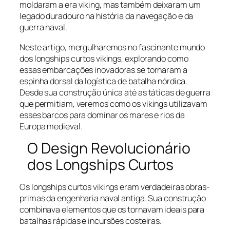
moldaram a era viking, mas também deixaram um
legado duradouro na história da navegação e da
guerra naval.
Neste artigo, mergulharemos no fascinante mundo
dos longships curtos vikings, explorando como
essas embarcações inovadoras se tornaram a
espinha dorsal da logística de batalha nórdica.
Desde sua construção única até as táticas de guerra
que permitiam, veremos como os vikings utilizavam
esses barcos para dominar os mares e rios da
Europa medieval.
O Design Revolucionário
dos Longships Curtos
Os longships curtos vikings eram verdadeiras obras-
primas da engenharia naval antiga. Sua construção
combinava elementos que os tornavam ideais para
batalhas rápidas e incursões costeiras.