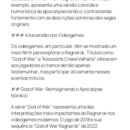
exemplo, apresenta uma versão colorida e
humorística do apocalipse nórdico, contrastando
fortemente com as descrições sombrias das sagas
originais.
### A Ascensão nos Videogames
Os videogames, em particular, têm se mostrado um
meio fértil para explorar o Ragnarok. Títulos como
“God of War” e “Assassin’s Creed Valhalla” oferecem
aos jogadores a chance de não apenas
testemunhar, mas participar ativamente nesses
eventos míticos.
## God of War: Reimaginando o Apocalipse
Nórdico
A série “God of War” representa uma das
interpretações mais impactantes do Ragnarok nos
videogames modernos. O jogo de 2018 e sua
sequência “God of War Ragnarök” de 2022