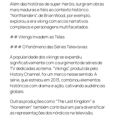
Além das histórias de super-heróis, surgiram obras
mais maduras e fiéis ao contexto histórico.
“Northlanders”, de Brian Wood, por exemplo,
explorou a era viking com arcos narrativos
complexos e personagens multifacetados.
## Vikings Invadem as Telas
### O Fenômeno das Séries Televisivas
A popularidade dos vikings se expandiu
significativamente com o surgimento de séries de
TV dedicadas ao tema. “Vikings”, produzida pelo
History Channel, foi um marco nesse sentido. A
série, que estreou em 2013, combinou elementos
históricos com drama e ação, cativando audiências
globais.
Outras produções como “The Last Kingdom” e
“Norsemen” também contribuíram para diversificar
as representações dos nórdicos na televisão,